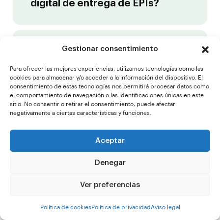
digital de entrega de EPIs?
Gestionar consentimiento
¿Qué EPIs deben registrarse y
cuáles se consideran
Para ofrecer las mejores experiencias, utilizamos tecnologías como las
consumibles?
cookies para almacenar y/o acceder a la información del dispositivo. El
consentimiento de estas tecnologías nos permitirá procesar datos como
el comportamiento de navegación o las identificaciones únicas en este
sitio. No consentir o retirar el consentimiento, puede afectar
negativamente a ciertas características y funciones.
¿Cómo accede el trabajador a
los manuales de uso de los EPIs?
Aceptar
Denegar
Ver preferencias
¿Se pueden generar informes de
consumo por trabajador o por
Política de cookies
Política de privacidad
Aviso legal
EPI?